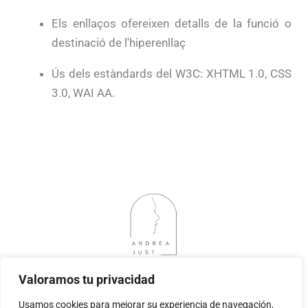
Els enllaços ofereixen detalls de la funció o
destinació de l'hiperenllaç
Ús dels estàndards del W3C: XHTML 1.0, CSS
3.0, WAI AA.
Valoramos tu privacidad
Inici
Sobre mi
Tractaments
Galeria de casos
Contacte
Usamos cookies para mejorar su experiencia de navegación,